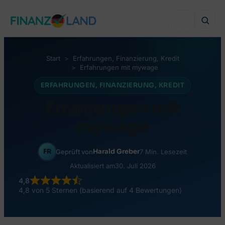
Zum
Inhalt
springen
Start
Erfahrungen
, 
Finanzierung
, 
Kredit
Erfahrungen mit mywage
VERGLEICHEN
ERFAHRUNGEN
, 
FINANZIERUNG
, 
KREDIT
Ratenkredit
Erfahrungen mit
VERGLEICHEN
Wohn- & Hauskredit
mywage
KFZ-Versicherung
INVESTIEREN
Umschuldung
Haftpflicht
FR
Harald Greber
Geprüft von
7 Min. Lesezeit
Online-Depot
Minikredit
BELIEBTE THEMEN
Aktualisiert am
30. Juli 2026
Krankenversicherung
Robo-Advisor
4,8
Kredit trotz SCHUFA
Kreditarten
4,8 von 5 Sternen (basierend auf 4 Bewertungen)
Unfallversicherung
Crowdinvesting
Peer-to-Peer Kredit
Geld leihen in Deutschland
Berufshaftpflicht
Monatlich investieren