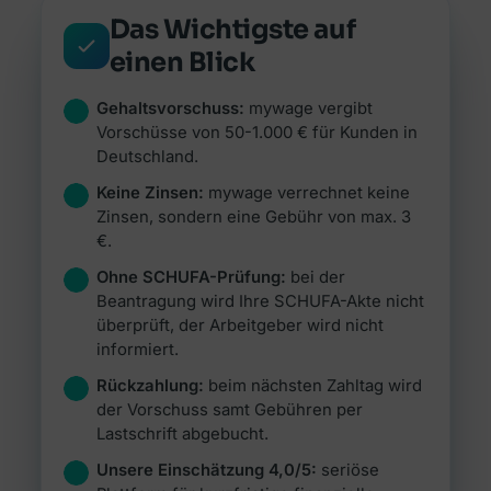
Das ganze Magazin
Jetzt vergleichen →
Das Wichtigste auf
Jetzt vergleichen →
Alle Artikel durchsuchen & filtern.
einen Blick
Zum Magazin →
Zur Übersicht Versicherung →
Zur Übersicht Investment & Sparen →
Gehaltsvorschuss:
mywage vergibt
Vorschüsse von 50-1.000 € für Kunden in
Zur Übersicht Ratgeber →
Deutschland.
Keine Zinsen:
mywage verrechnet keine
Zinsen, sondern eine Gebühr von max. 3
€.
Ohne SCHUFA-Prüfung:
bei der
Beantragung wird Ihre SCHUFA-Akte nicht
überprüft, der Arbeitgeber wird nicht
informiert.
Rückzahlung:
beim nächsten Zahltag wird
der Vorschuss samt Gebühren per
Lastschrift abgebucht.
Unsere Einschätzung 4,0/5:
seriöse