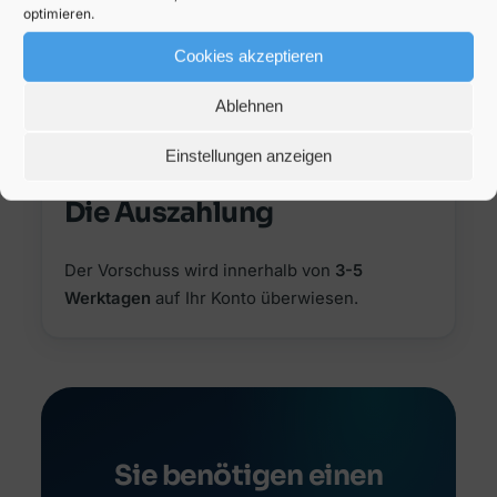
optimieren.
Vorschuss zwischen
50-1.000 €
möglich,
jedoch darf der Betrag max. 30% des
Cookies akzeptieren
Nettogehalts betragen.
Ablehnen
Einstellungen anzeigen
4
Die Auszahlung
Der Vorschuss wird innerhalb von
3-5
Werktagen
auf Ihr Konto überwiesen.
Sie benötigen einen