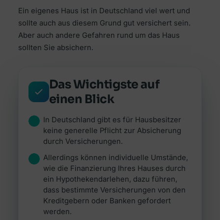
Das ganze Magazin
Jetzt vergleichen →
Ein eigenes Haus ist in Deutschland viel wert und
Jetzt vergleichen →
Alle Artikel durchsuchen & filtern.
sollte auch aus diesem Grund gut versichert sein.
Zum Magazin →
Aber auch andere Gefahren rund um das Haus
Zur Übersicht Versicherung →
Zur Übersicht Investment & Sparen →
sollten Sie absichern.
Zur Übersicht Ratgeber →
Das Wichtigste auf
einen Blick
In Deutschland gibt es für Hausbesitzer
keine generelle Pflicht zur Absicherung
durch Versicherungen.
Allerdings können individuelle Umstände,
wie die Finanzierung Ihres Hauses durch
ein Hypothekendarlehen, dazu führen,
dass bestimmte Versicherungen von den
Kreditgebern oder Banken gefordert
werden.