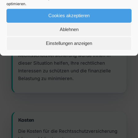
optimieren.
Schadensbeispiel
Cookies akzeptieren
Sie geraten in einen
Rechtsstreit mit Ihrem
Nachbarn über einen Zaun
, der auf der
Ablehnen
Grundstücksgrenze steht. Die Kosten für
Anwälte und Gerichtsverfahren können
Einstellungen anzeigen
erheblich sein. Eine
Rechtsschutzversicherung würde Ihnen in
dieser Situation helfen, Ihre rechtlichen
Interessen zu schützen und die finanzielle
Belastung zu minimieren.
Kosten
Die Kosten für die Rechtsschutzversicherung