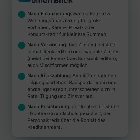
einen Blick
Das ganze Magazin
Jetzt vergleichen →
Jetzt vergleichen →
Alle Artikel durchsuchen & filtern.
Nach Finanzierungszweck:
Bau- bzw.
Zum Magazin →
Wohnungsfinanzierung für große
Zur Übersicht Versicherung →
Vorhaben, Raten-, Privat- oder
Zur Übersicht Investment & Sparen →
Konsumkredit für kleinere Summen.
Zur Übersicht Ratgeber →
Nach Verzinsung:
fixe Zinsen (meist bei
Immobilienkrediten) oder variable Zinsen
(meist bei Raten- bzw. Konsumkrediten),
auch Mischformen möglich.
Nach Rückzahlung:
Annuitätendarlehen,
Tilgungsdarlehen, Bauspardarlehen und
endfälliger Kredit unterscheiden sich in
Rate, Tilgung und Zinsverlauf.
Nach Besicherung:
der Realkredit ist über
Hypothek/Grundschuld gesichert, der
Personalkredit über die Bonität des
Kreditnehmers.