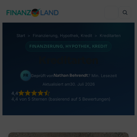
Zum
Inhalt
springen
Start
Finanzierung
, 
Hypothek
, 
Kredit
Kreditarten
VERGLEICHEN
FINANZIERUNG
, 
HYPOTHEK
, 
KREDIT
Kreditarten
Ratenkredit
VERGLEICHEN
Wohn- & Hauskredit
FR
Nathan Behrendt
Geprüft von
7 Min. Lesezeit
KFZ-Versicherung
INVESTIEREN
Aktualisiert am
30. Juli 2026
Umschuldung
Haftpflicht
4,4
Online-Depot
Minikredit
4,4 von 5 Sternen (basierend auf 5 Bewertungen)
BELIEBTE THEMEN
Krankenversicherung
Robo-Advisor
Kredit trotz SCHUFA
Kreditarten
Unfallversicherung
Crowdinvesting
Peer-to-Peer Kredit
Geld leihen in Deutschland
Berufshaftpflicht
Monatlich investieren