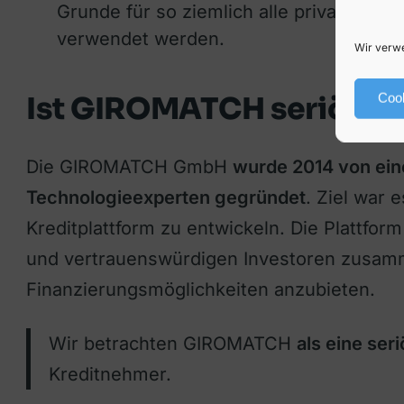
Grunde für so ziemlich alle privaten W
verwendet werden.
Wir verwe
Ist GIROMATCH seriös?
Cook
Die GIROMATCH GmbH
wurde 2014 von ei
Technologieexperten gegründet
. Ziel war 
Kreditplattform zu entwickeln. Die Plattform
und vertrauenswürdigen Investoren zusamm
Finanzierungsmöglichkeiten anzubieten.
Wir betrachten GIROMATCH
als eine ser
Kreditnehmer.