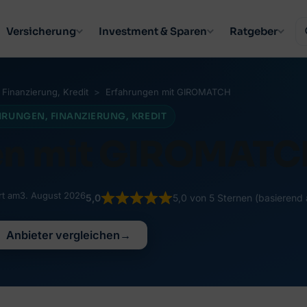
Versicherung
Investment & Sparen
Ratgeber
 
Finanzierung
, 
Kredit
Erfahrungen mit GIROMATCH
HRUNGEN
, 
FINANZIERUNG
, 
KREDIT
en mit GIROMATC
rt am
3. August 2026
5,0
5,0 von 5 Sternen (basierend
Anbieter vergleichen
→