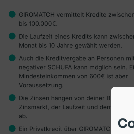
GIROMATCH vermittelt Kredite zwische
bis 100.000€.
Die Laufzeit eines Kredits kann zwische
Monat bis 10 Jahre gewählt werden.
Auch die Kreditvergabe an Personen mi
negativer SCHUFA kann möglich sein. E
Mindesteinkommen von 600€ ist aber
Voraussetzung.
Die Zinsen hängen von deiner Bonität, 
Zinsmarkt, der Laufzeit und dem Kredit
ab.
Co
Ein Privatkredit über GIROMATCH kann 