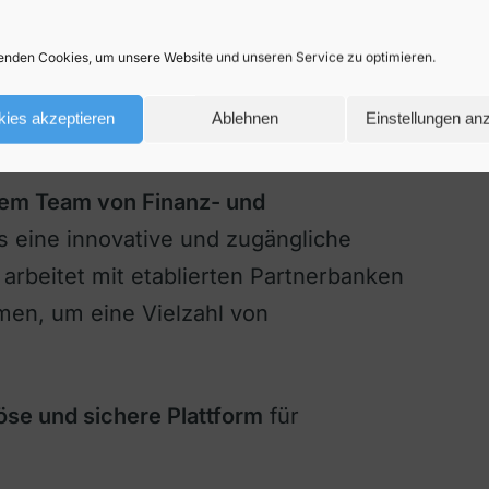
ünsche
nden Cookies, um unsere Website und unseren Service zu optimieren.
ies akzeptieren
Ablehnen
Einstellungen an
nem Team von Finanz- und
es eine innovative und zugängliche
 arbeitet mit etablierten Partnerbanken
en, um eine Vielzahl von
iöse und sichere Plattform
für