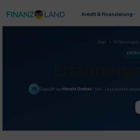
Zum
Kredit & Finanzierung
Inhalt
springen
Start
Erfahrungen
,
ERFA
Erfahrung
FR
Harald Greber
Geprüft von
7 Min. Lesezeit
Aktualisie