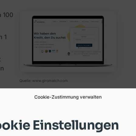
n 100
n 1
t
in
Quelle: www.giromatch.com
Cookie-Zustimmung verwalten
dem
betrag
okie Einstellungen
im