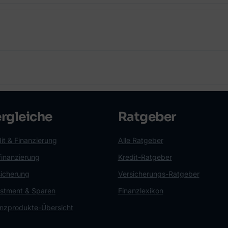
rgleiche
Ratgeber
it & Finanzierung
Alle Ratgeber
finanzierung
Kredit-Ratgeber
sicherung
Versicherungs-Ratgeber
estment & Sparen
Finanzlexikon
anzprodukte-Übersicht