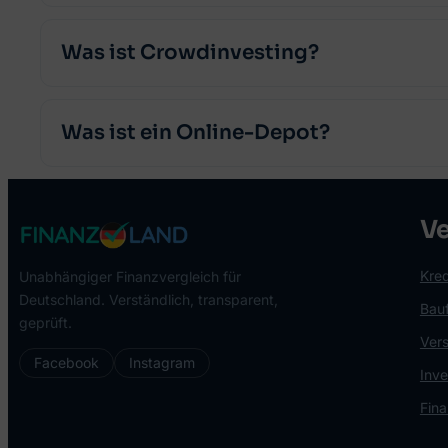
Was ist Crowdinvesting?
Was ist ein Online-Depot?
Ve
Kred
Unabhängiger Finanzvergleich für
Deutschland. Verständlich, transparent,
Bau
geprüft.
Ver
Facebook
Instagram
Inv
Fin