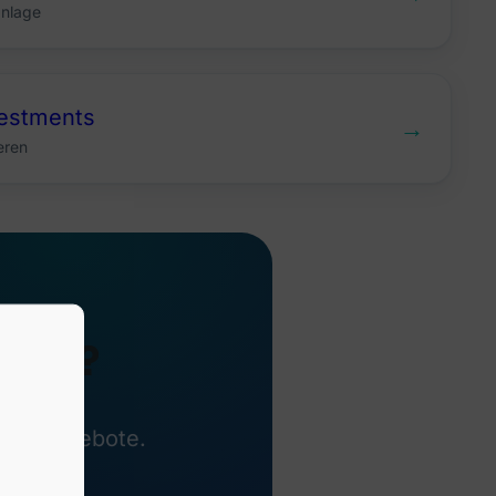
anlage
vestments
→
eren
nden?
mentangebote.