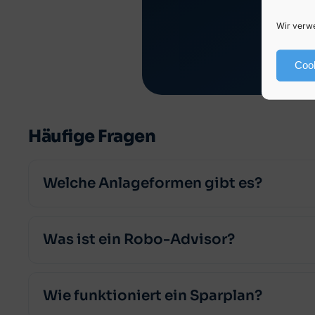
Wir verwe
Cook
Häufige Fragen
Welche Anlageformen gibt es?
Was ist ein Robo-Advisor?
Wie funktioniert ein Sparplan?